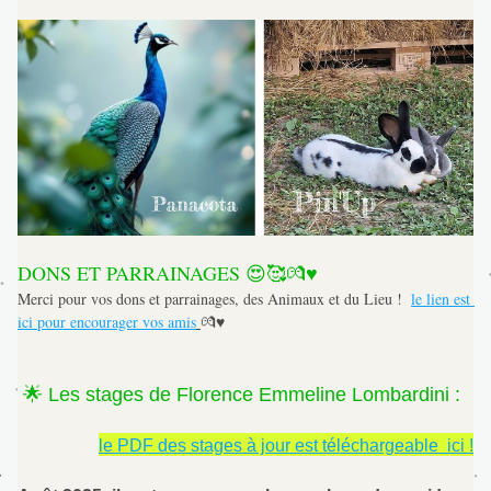
DONS ET PARRAINAGES 😍🥰💏♥️
Merci pour vos dons et parrainages, des Animaux et du Lieu !  
le lien est 
ici pour encourager vos amis
💏♥️
 🌟 Les stages de Florence Emmeline Lombardini :
le PDF des stages à jour est téléchargeable  ici !