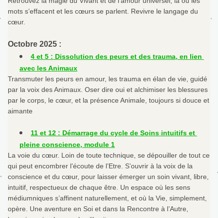
Retrouvez la magie du Vivant et de l’amour universel, là où les 
mots s’effacent et les cœurs se parlent. Revivre le langage du 
cœur.
Octobre 2025 :
4 et 5 : Dissolution des peurs et des trauma, en lien 
avec les Animaux
Transmuter les peurs en amour, les trauma en élan de vie, guidé 
par la voix des Animaux. Oser dire oui et alchimiser les blessures 
par le corps, le cœur, et la présence Animale, toujours si douce et 
aimante
11 et 12 : Démarrage du cycle de Soins intuitifs et 
pleine conscience, module 1
La voie du cœur. Loin de toute technique, se dépouiller de tout ce 
qui peut encombrer l’écoute de l’Etre. S’ouvrir à la voix de la 
conscience et du cœur, pour laisser émerger un soin vivant, libre, 
intuitif, respectueux de chaque être. Un espace où les sens 
médiumniques s’affinent naturellement, et où la Vie, simplement, 
opère. Une aventure en Soi et dans la Rencontre à l’Autre, 